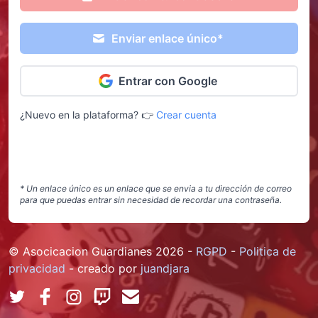
Enviar enlace único*
Entrar con Google
¿Nuevo en la plataforma?
👉
Crear cuenta
* Un enlace único es un enlace que se envia a tu dirección de correo
para que puedas entrar sin necesidad de recordar una contraseña.
© Asocicacion Guardianes
2026
-
RGPD
-
Politica de
privacidad
-
creado por
juandjara